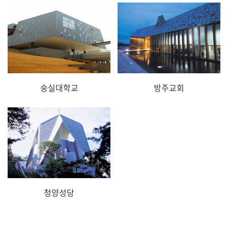
숭실대학교
방주교회
청양성당