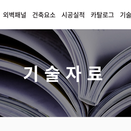
외벽패널
건축요소
시공실적
카탈로그
기
기술자료