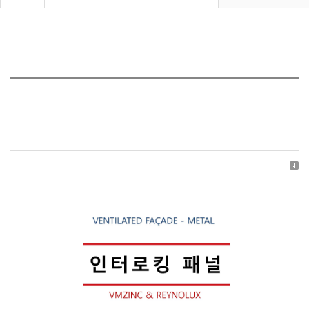
인터로킹 패널
관리자
2025-09-04
조회수
1,707
첨부파일
(
1
)