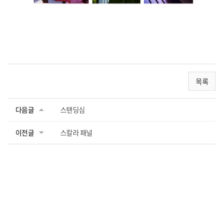
목록
다음글
스탠딩심
이전글
스칼라 패널